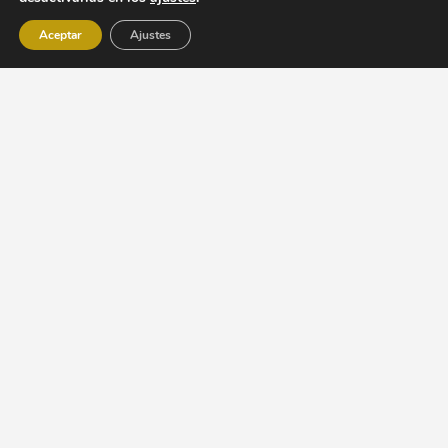
Aceptar
Ajustes
Código con Sentido
es una empresa con más de 15 años
de experiencia en el el mundo del diseño y desarrollo web.
Programa Kit Digital – Sitio web y presencia en internet
HORARIO DE ATENCIÓN: