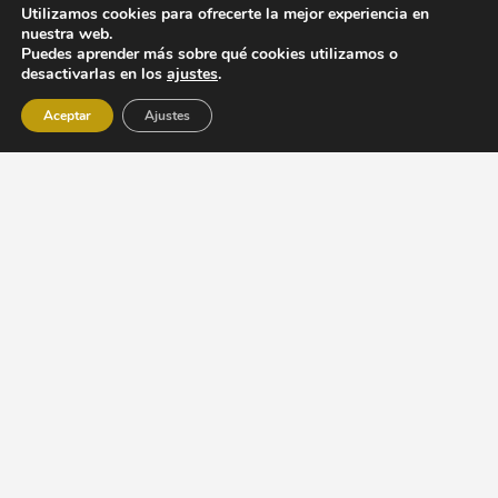
Utilizamos cookies para ofrecerte la mejor experiencia en
nuestra web.
Puedes aprender más sobre qué cookies utilizamos o
desactivarlas en los
ajustes
.
Aceptar
Ajustes
Código con Sentido
es una empresa con más de 15 años
de experiencia en el el mundo del diseño y desarrollo web.
Programa Kit Digital – Sitio web y presencia en internet