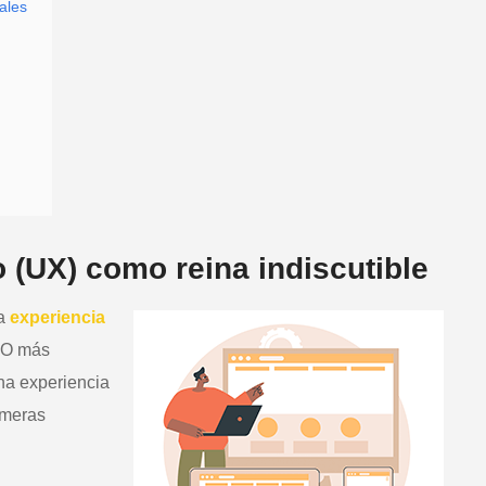
ales
o (UX) como reina indiscutible
la
experiencia
SEO más
na experiencia
imeras